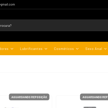
@gmail.com
dores
Lubrificantes
Cosméticos
Sexo Anal
AGUARDANDO REPOSIÇÃO
AGUARDANDO REP