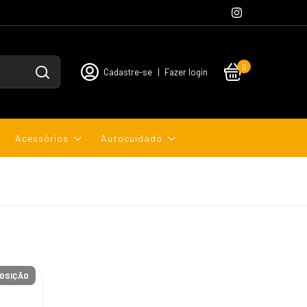
0
Cadastre-se
|
Fazer login
Acessórios
Autocuidado
OSIÇÃO