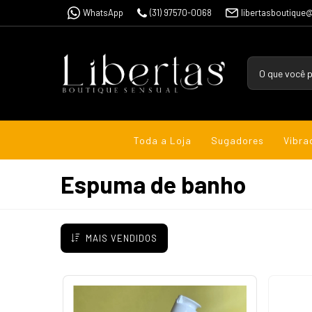
WhatsApp
(31) 97570-0068
libertasboutique
Toda a Loja
Sugadores
Vibra
Espuma de banho
MAIS VENDIDOS