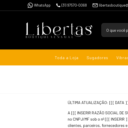
WhatsApp
(31) 97570-0068
libertasboutique
Toda a Loja
Sugadores
Vibra
ÚLTIMA ATUALIZAÇÃO: [[[ DATA ]
A [[[ INSERIR RAZÃO SOCIAL DE SU
no CNPJ/MF sob o nº [[[ INSERIR ]]
clientes, parceiros, fornecedores e 