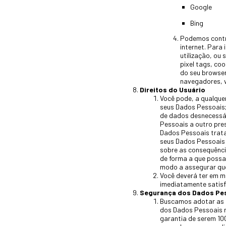
Google
Bing
Podemos contra
internet. Para
utilização, ou 
pixel tags, coo
do seu browser
navegadores, v
Direitos do Usuário
Você pode, a qualque
seus Dados Pessoais
de dados desnecessár
Pessoais a outro pres
Dados Pessoais trata
seus Dados Pessoais
sobre as consequênci
de forma a que possa
modo a assegurar que 
Você deverá ter em me
imediatamente satisf
Segurança dos Dados Pe
Buscamos adotar as m
dos Dados Pessoais 
garantia de serem 10