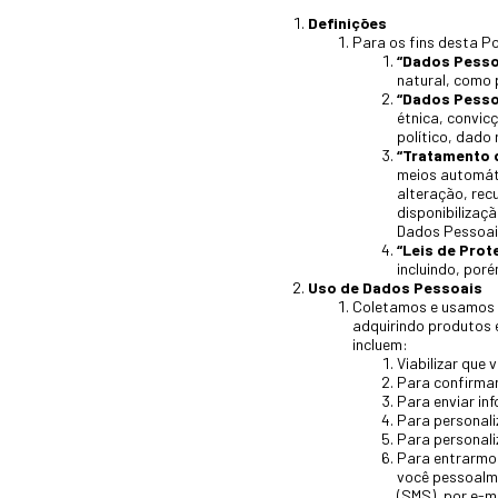
Definições
Para os fins desta Po
“Dados Pesso
natural, como 
“Dados Pesso
étnica, convicç
político, dado
“Tratamento 
meios automát
alteração, rec
disponibilizaç
Dados Pessoais
“Leis de Pro
incluindo, poré
Uso de Dados Pessoais
Coletamos e usamos D
adquirindo produtos 
incluem:
Viabilizar que 
Para confirmar
Para enviar in
Para personali
Para personali
Para entrarmos
você pessoalm
(SMS), por e-m