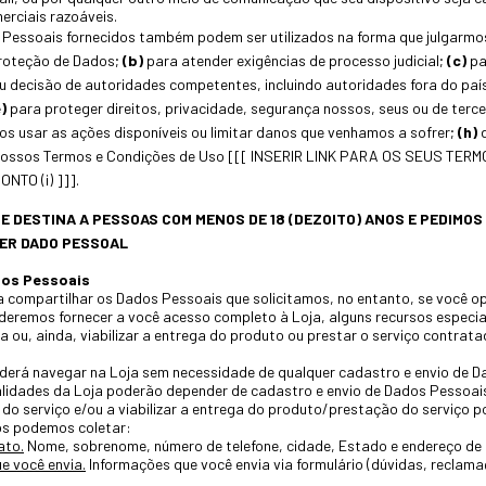
erciais razoáveis.
 Pessoais fornecidos também podem ser utilizados na forma que julgarm
Proteção de Dados;
(b)
para atender exigências de processo judicial;
(c)
pa
u decisão de autoridades competentes, incluindo autoridades fora do país
)
para proteger direitos, privacidade, segurança nossos, seus ou de terce
os usar as ações disponíveis ou limitar danos que venhamos a sofrer;
(h)
d
nossos Termos e Condições de Uso [[[ INSERIR LINK PARA OS SEUS TERM
NTO (i) ]]].
E DESTINA A PESSOAS COM MENOS DE 18 (DEZOITO) ANOS E PEDIMOS
ER DADO PESSOAL
dos Pessoais
a compartilhar os Dados Pessoais que solicitamos, no entanto, se você o
deremos fornecer a você acesso completo à Loja, alguns recursos especia
a ou, ainda, viabilizar a entrega do produto ou prestar o serviço contrata
oderá navegar na Loja sem necessidade de qualquer cadastro e envio de D
lidades da Loja poderão depender de cadastro e envio de Dados Pessoais
o serviço e/ou a viabilizar a entrega do produto/prestação do serviço po
ós podemos coletar:
ato.
Nome, sobrenome, número de telefone, cidade, Estado e endereço de 
e você envia.
Informações que você envia via formulário (dúvidas, reclamaç