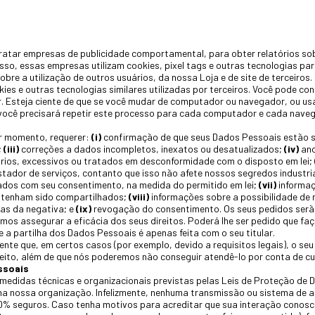
tar empresas de publicidade comportamental, para obter relatórios sob
 isso, essas empresas utilizam cookies, pixel tags e outras tecnologias pa
sobre a utilização de outros usuários, da nossa Loja e de site de terceir
kies e outras tecnologias similares utilizadas por terceiros. Você pode co
. Esteja ciente de que se você mudar de computador ou navegador, ou u
ocê precisará repetir este processo para cada computador e cada nave
r momento, requerer:
(i)
confirmação de que seus Dados Pessoais estão 
;
(iii)
correções a dados incompletos, inexatos ou desatualizados;
(iv)
ano
ios, excessivos ou tratados em desconformidade com o disposto em lei;
tador de serviços, contanto que isso não afete nossos segredos industri
dos com seu consentimento, na medida do permitido em lei;
(vii)
informaç
 tenham sido compartilhados;
(viii)
informações sobre a possibilidade de 
as da negativa; e
(ix)
revogação do consentimento. Os seus pedidos serã
mos assegurar a eficácia dos seus direitos. Poderá lhe ser pedido que fa
a partilha dos Dados Pessoais é apenas feita com o seu titular.
nte que, em certos casos (por exemplo, devido a requisitos legais), o se
eito, além de que nós poderemos não conseguir atendê-lo por conta de c
ssoais
edidas técnicas e organizacionais previstas pelas Leis de Proteção de
na nossa organização. Infelizmente, nenhuma transmissão ou sistema de
0% seguros. Caso tenha motivos para acreditar que sua interação conosc