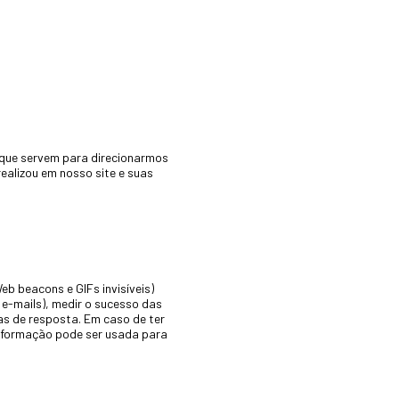
 que servem para direcionarmos
ealizou em nosso site e suas
b beacons e GIFs invisíveis)
 e-mails), medir o sucesso das
as de resposta. Em caso de ter
informação pode ser usada para