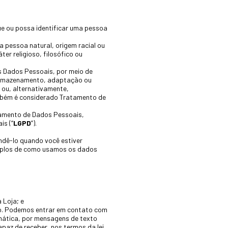
que ou possa identificar uma pessoa
a pessoa natural, origem racial ou
ter religioso, filosófico ou
s Dados Pessoais, por meio de
 armazenamento, adaptação ou
 ou, alternativamente,
ambém é considerado Tratamento de
atamento de Dados Pessoais,
is (“
LGPD
”).
dê-lo quando você estiver
emplos de como usamos os dados
 Loja; e
do. Podemos entrar em contato com
ática, por mensagens de texto
apaz de receber, nos termos da lei