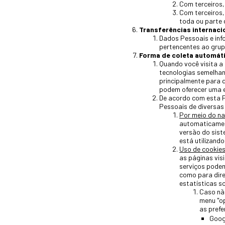
Com terceiros, 
Com terceiros,
toda ou parte 
Transferências internaci
Dados Pessoais e inf
pertencentes ao grup
Forma de coleta automát
Quando você visita a
tecnologias semelhan
principalmente para 
podem oferecer uma e
De acordo com esta P
Pessoais de diversas 
Por meio do na
automaticament
versão do sist
está utilizand
Uso de cookies
as páginas vis
serviços podemo
como para dire
estatísticas s
Caso não
menu "op
as prefe
Goog