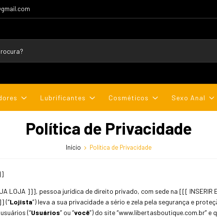
@gmail.com
dores
Lubrificantes
Cosméticos
Sexo Anal
Política de Privacidade
Início
Política de Privacidade
]]
A LOJA ]]], pessoa jurídica de direito privado, com sede na [[[ INSERI
] (“
Lojista
”) leva a sua privacidade a sério e zela pela segurança e prot
usuários (“
Usuários
” ou “
você
”) do site “www.libertasboutique.com.br” e q