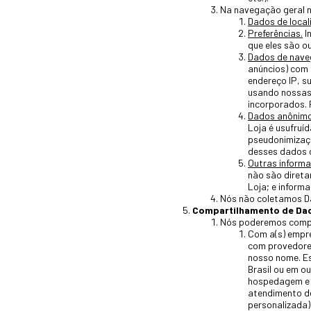
Na navegação geral n
Dados de local
Preferências.
I
que eles são o
Dados de nave
anúncios) com 
endereço IP, s
usando nossas 
incorporados. 
Dados anônimo
Loja é usufruí
pseudonimizaçã
desses dados c
Outras inform
não são direta
Loja; e inform
Nós não coletamos D
Compartilhamento de Dad
Nós poderemos compa
Com a(s) empre
com provedores
nosso nome. Es
Brasil ou em o
hospedagem e 
atendimento de
personalizada) 