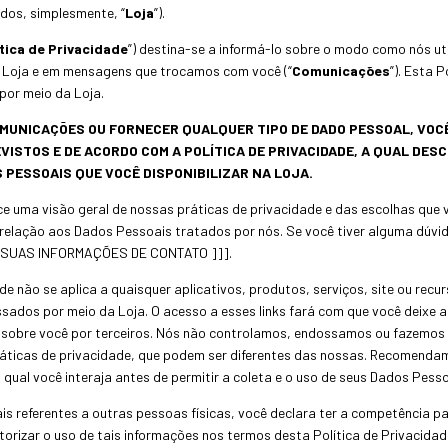
ados, simplesmente, “
Loja
”).
tica de Privacidade
”) destina-se a informá-lo sobre o modo como nós u
a Loja e em mensagens que trocamos com você (“
Comunicações
”). Esta 
por meio da Loja.
OMUNICAÇÕES OU FORNECER QUALQUER TIPO DE DADO PESSOAL, VOC
ISTOS E DE ACORDO COM A POLÍTICA DE PRIVACIDADE, A QUAL DESC
 PESSOAIS QUE VOCÊ DISPONIBILIZAR NA LOJA.
ece uma visão geral de nossas práticas de privacidade e das escolhas que
 relação aos Dados Pessoais tratados por nós. Se você tiver alguma dúvi
AR SUAS INFORMAÇÕES DE CONTATO ]]].
de não se aplica a quaisquer aplicativos, produtos, serviços, site ou recur
ados por meio da Loja. O acesso a esses links fará com que você deixe a 
sobre você por terceiros. Nós não controlamos, endossamos ou fazemos
práticas de privacidade, que podem ser diferentes das nossas. Recomendam
 qual você interaja antes de permitir a coleta e o uso de seus Dados Pesso
 referentes a outras pessoas físicas, você declara ter a competência par
orizar o uso de tais informações nos termos desta Política de Privacidad