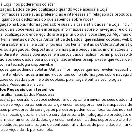
a Loja, nós poderemos coletar:
ização.
Dados de geolocalização quando você acessa a Loja;
nformações sobre suas preferências e interesses em relação aos produtos
u quando os deduzimos do que sabemos sobre você);
gação na Loja.
Informações sobre suas visitas e atividades na Loja, inclu
os quais você visualiza e interage, informações sobre o navegador e o dis
ua localização, o endereço do site a partir do qual você chegou. Algumas
Ferramentas de Coleta Automática de Dados, que incluem cookies, web b
Para saber mais, leia como nós usamos Ferramentas de Coleta Automátic
s ou agregados.
Respostas anônimas para pesquisas ou informações an
da. Durante nossas operações, em certos casos, aplicamos um processo d
o aos seus dados para que seja razoavelmente improvável que você ident
om a tecnologia disponível; e
ações que podemos coletar.
Outras informações que não revelem especific
mente relacionadas a um indivíduo, tais como informações sobre navegado
ações coletadas por meio de cookies, pixel tags e outras tecnologias.
ados Pessoais Sensíveis.
os Pessoais com terceiros
rtilhar seus Dados Pessoais:
sa(s) parceira(s) que você selecionar ou optar em enviar os seus dados, 
 de serviços ou parceiros para gerenciar ou suportar certos aspectos d
ses provedores de serviços ou parceiros podem estar localizados nos Es
utros locais globais, incluindo servidores para homologação e produção, e
armazenamento de dados, gerenciamento de fraudes, suporte ao cliente
 pedidos, personalização de conteúdo, atividades de publicidade e marketi
e serviços de TI, por exemplo;