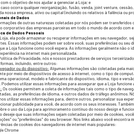
com o objetivo de nos ajudar a gerenciar a Loja; e
 caso ocorra qualquer reorganização, fusão, venda, joint venture, cessão
da nossa empresa, ativo ou capital (incluindo os relativos à falência ou p
onais de Dados
ormações de outras naturezas coletadas por nós podem ser transferidos
o corporativo das empresas parceiras em todo o mundo de acordo com est
ica de Dados Pessoais
 Loja, ela pode armazenar ou recuperar informações em seu navegador, sej
tes. Essas informações podem ser sobre você, suas preferências ou seu d
que a Loja funcione como você espera. As informações geralmente não o i
xperiência na internet mais personalizada.
olítica de Privacidade, nós e nossos prestadores de serviços terceiriza
formas, incluindo, entre outros:
vegador ou do dispositivo:
Algumas informações são coletadas pela mai
e por meio de dispositivos de acesso à internet, como o tipo de computa
ema operacional, modelo e fabricante do dispositivo, idioma, tipo e versã
o. Podemos utilizar essas informações para assegurar que a Loja funcion
:
Os cookies permitem a coleta de informações tais como o tipo de naveg
itadas, as preferências de idioma, e outros dados de tráfego anônimos. 
s utilizar essas informações para, dentre outros, personalizar sua experi
cionar publicidade para você, de acordo com os seus interesses. També
obre o uso da Loja para aprimoramento contínuo do nosso design e funcio
 deseje que suas informações sejam coletadas por meio de cookies, você
ções" ou "preferências" do seu browser. Nos links abaixo você encontra 
rências de cookies dos navegadores de internet mais populares:
le Chrome