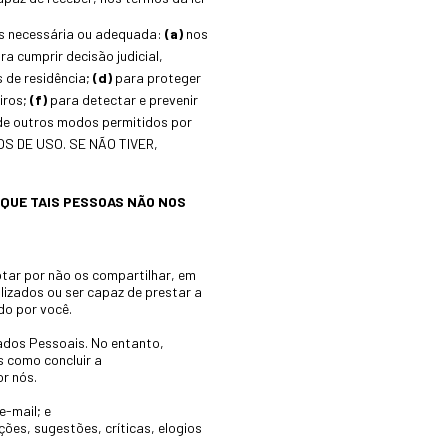
os necessária ou adequada:
(a)
nos
ra cumprir decisão judicial,
 de residência;
(d)
para proteger
iros;
(f)
para detectar e prevenir
e outros modos permitidos por
OS DE USO. SE NÃO TIVER,
 QUE TAIS PESSOAS NÃO NOS
ptar por não os compartilhar, em
lizados ou ser capaz de prestar a
do por você.
ados Pessoais. No entanto,
 como concluir a
r nós.
e-mail; e
ões, sugestões, críticas, elogios