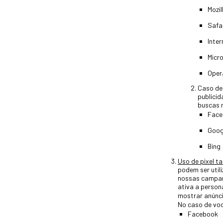
Mozil
Safa
Inter
Micr
Oper
Caso des
publicid
buscas n
Face
Goog
Bing
Uso de pixel ta
podem ser util
nossas campanh
ativa a person
mostrar anúnc
No caso de voc
Facebook