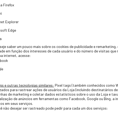
la Firefox
ri
net Explorer
osoft Edge
a
eje saber um pouco mais sobre os cookies de publicidade e remarketing,
ade em função dos interesses de cada usuário e do número de visitas que r
a internet, acesse:
book
le
gs e outras tecnologias similares:
Pixel tags (também conhecidos como We
izados para rastrear ações de usuários da Loja (incluindo destinatários de
as de marketing e coletar dados estatísticos sobre o uso da Loja e tax
alização de anúncios em ferramentas como Facebook, Google ou Bing, a 
ios em seus serviços.
ê não desejar ser rastreado pode pedir para cada um dos serviços: