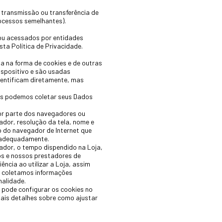
, transmissão ou transferência de
rocessos semelhantes).
 ou acessados por entidades
a Política de Privacidade.
a na forma de cookies e de outras
ispositivo e são usadas
dentificam diretamente, mas
dos podemos coletar seus Dados
or parte dos navegadores ou
dor, resolução da tela, nome e
o do navegador de Internet que
e adequadamente.
ador, o tempo dispendido na Loja,
Nós e nossos prestadores de
ência ao utilizar a Loja, assim
m coletamos informações
nalidade.
 pode configurar os cookies no
mais detalhes sobre como ajustar