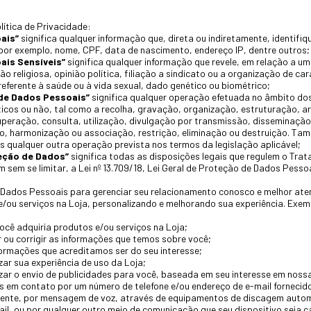
lítica de Privacidade:
ais”
significa qualquer informação que, direta ou indiretamente, identifi
por exemplo, nome, CPF, data de nascimento, endereço IP, dentre outros;
ais Sensíveis”
significa qualquer informação que revele, em relação a um
ão religiosa, opinião política, filiação a sindicato ou a organização de cará
 referente à saúde ou à vida sexual, dado genético ou biométrico;
de Dados Pessoais”
significa qualquer operação efetuada no âmbito do
icos ou não, tal como a recolha, gravação, organização, estruturação,
uperação, consulta, utilização, divulgação por transmissão, disseminação
ão, harmonização ou associação, restrição, eliminação ou destruição. T
 qualquer outra operação prevista nos termos da legislação aplicável;
teção de Dados”
significa todas as disposições legais que regulem o Tr
m sem se limitar, a Lei nº 13.709/18, Lei Geral de Proteção de Dados Pessoa
ados Pessoais para gerenciar seu relacionamento conosco e melhor aten
e/ou serviços na Loja, personalizando e melhorando sua experiência. Ex
você adquiria produtos e/ou serviços na Loja;
 ou corrigir as informações que temos sobre você;
formações que acreditamos ser do seu interesse;
zar sua experiência de uso da Loja;
zar o envio de publicidades para você, baseada em seu interesse em nossa
 em contato por um número de telefone e/ou endereço de e-mail forneci
ente, por mensagem de voz, através de equipamentos de discagem autom
ail, ou por qualquer outro meio de comunicação que seu dispositivo seja c