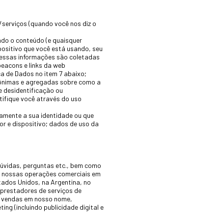
/serviços (quando você nos diz o
indo o conteúdo (e quaisquer
positivo que você está usando, seu
 dessas informações são coletadas
eacons e links da web
a de Dados no item 7 abaixo;
ônimas e agregadas sobre como a
e desidentificação ou
ifique você através do uso
amente a sua identidade ou que
r e dispositivo; dados de uso da
dúvidas, perguntas etc., bem como
e nossas operações comerciais em
tados Unidos, na Argentina, no
 prestadores de serviços de
, vendas em nosso nome,
ng (incluindo publicidade digital e