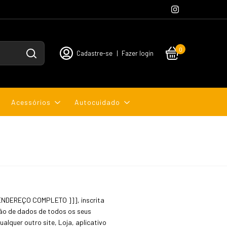
0
Cadastre-se
|
Fazer login
Acessórios
Autocuidado
R ENDEREÇO COMPLETO ]]], inscrita
eção de dados de todos os seus
ualquer outro site, Loja, aplicativo