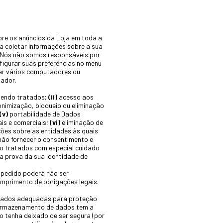
re os anúncios da Loja em toda a
ra coletar informações sobre a sua
os. Nós não somos responsáveis por
nfigurar suas preferências no menu
sar vários computadores ou
gador.
sendo tratados;
(ii)
acesso aos
nimização, bloqueio ou eliminação
(v)
portabilidade de Dados
ais e comerciais;
(vi)
eliminação de
ões sobre as entidades às quais
não fornecer o consentimento e
o tratados com especial cuidado
ça prova da sua identidade de
u pedido poderá não ser
umprimento de obrigações legais.
 Dados adequadas para proteção
 armazenamento de dados tem a
o tenha deixado de ser segura (por