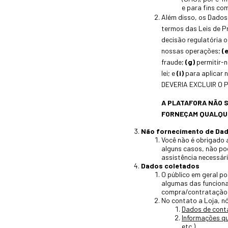
e para fins com
Além disso, os Dados
termos das Leis de 
decisão regulatória o
nossas operações;
(e
fraude;
(g)
permitir-n
lei; e
(i)
para aplicar 
DEVERIA EXCLUIR O PO
A PLATAFORA NÃO S
FORNEÇAM QUALQU
Não fornecimento de Da
Você não é obrigado 
alguns casos, não po
assistência necessári
Dados coletados
O público em geral p
algumas das funciona
compra/contratação d
No contato a Loja, n
Dados de cont
Informações qu
etc.).