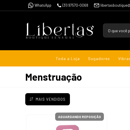
WhatsApp
(31) 97570-0068
libertasboutique
Toda a Loja
Sugadores
Vibra
Menstruação
MAIS VENDIDOS
AGUARDANDO REPOSIÇÃO