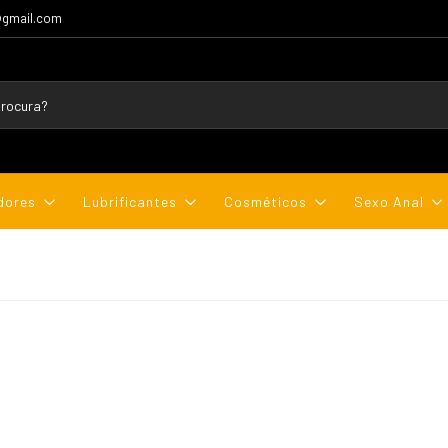
@gmail.com
dores
Lubrificantes
Cosméticos
Sexo Anal