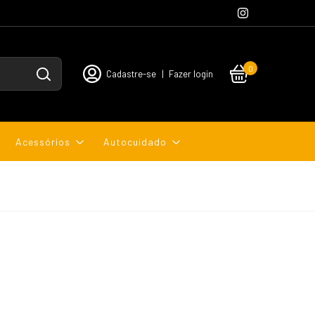
0
Cadastre-se
|
Fazer login
Acessórios
Autocuidado