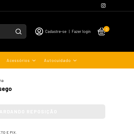
0
Cadastre-se
|
Fazer login
Acessórios
Autocuidado
ima
sego
TO E PIX.