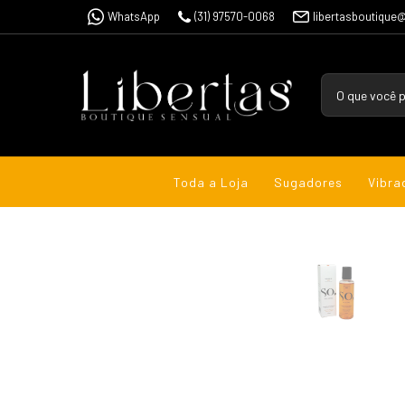
WhatsApp
(31) 97570-0068
libertasboutique
Toda a Loja
Sugadores
Vibra