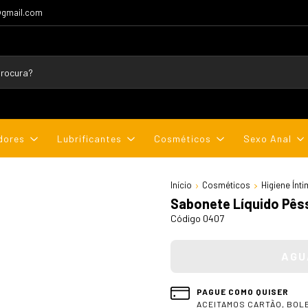
@gmail.com
dores
Lubrificantes
Cosméticos
Sexo Anal
Início
Cosméticos
Higiene Ínt
Sabonete Líquido Pês
Código 0407
PAGUE COMO QUISER
ACEITAMOS CARTÃO, BOLE