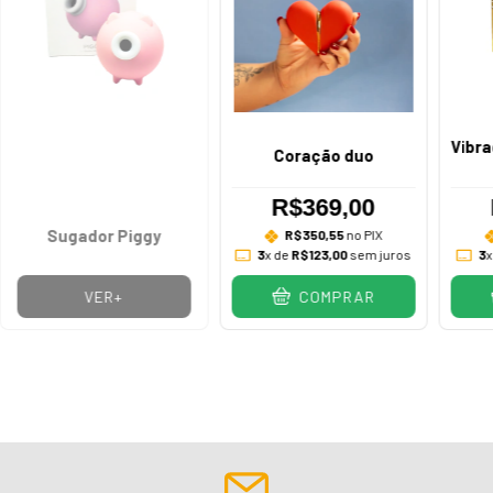
Vibra
Coração duo
R$369,00
Sugador Piggy
R$350,55
no PIX
3
x de
R$123,00
sem juros
3
x
VER+
COMPRAR