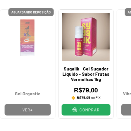
AGUARDANDO REPOSIÇÃO
A
Sugalik - Gel Sugador
Líquido - Sabor Frutas
Vermelhas 15g
R$79,00
Gel Orgastic
Vib
R$75,05
no PIX
VER+
COMPRAR